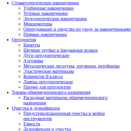
Стоматологические наконечники
Турбинные наконечники
Угловые наконечники
Эндодонтические наконечники
Микромоторы
Оборудование и средства по уходу за наконечниками
Прямые наконечники
Ортодонтия
Брекеты
Щечные трубки и бандажные кольца
Дуги ортодонтические
Адгезивы
Металлические лигатуры, пружины, ретейнеры
Эластические материалы
Корректор II класса
Лампы ортодонтические
Прочее для ортодонтии
Товары общемедицинского назначения
Расходные материалы общемедицинского
назначения
Очистка и дезинфекция
Предстерилизационная очистка и мойка
инструментов
Емкости
Дезинфекция и очистка