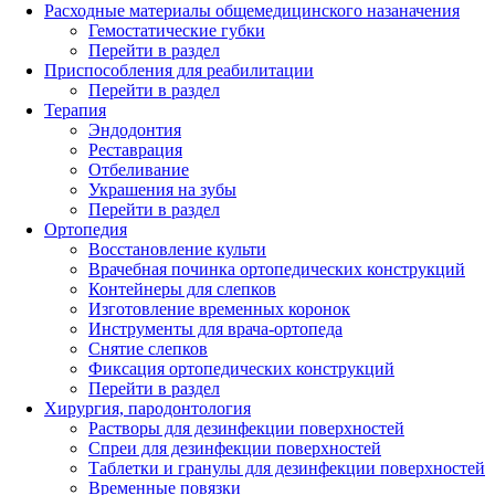
Расходные материалы общемедицинского назаначения
Гемостатические губки
Перейти в раздел
Приспособления для реабилитации
Перейти в раздел
Терапия
Эндодонтия
Реставрация
Отбеливание
Украшения на зубы
Перейти в раздел
Ортопедия
Восстановление культи
Врачебная починка ортопедических конструкций
Контейнеры для слепков
Изготовление временных коронок
Инструменты для врача-ортопеда
Снятие слепков
Фиксация ортопедических конструкций
Перейти в раздел
Хирургия, пародонтология
Растворы для дезинфекции поверхностей
Спреи для дезинфекции поверхностей
Таблетки и гранулы для дезинфекции поверхностей
Временные повязки