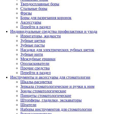
Твердосплавные боры
Стальные боры
Фрезы
Боры для разрезания коронок
Аксессуары
Перейти в раздел
Индивидуальные средства профилактики и ухода
Ирригаторы, жидкости
Зубные щетки
Зубные пасты
Насадки для электрических зубных щеток
Зубные нити
Межзубные ершики
Ополаскиватели
Прочие средства
Перейти в раздел
Инструменты и аксессуары для стоматологии
Шкалы-расцветки
Зеркала стоматологические и ручки к ним
Зонды стоматологические
Пинцеты стоматологические
Штопферы, гладилки, экскаваторы
Шпатели
Наборы инструментов для стоматологии
Роторасширители