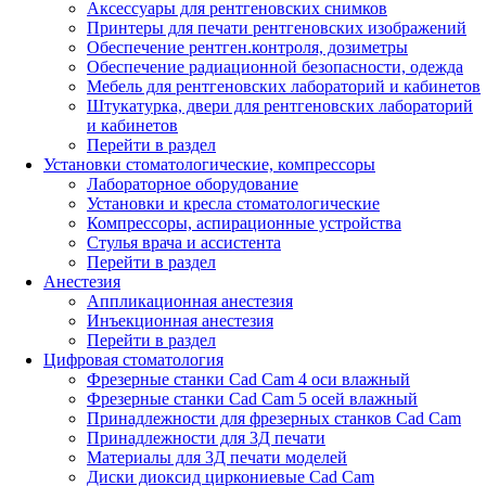
Аксессуары для рентгеновских снимков
Принтеры для печати рентгеновских изображений
Обеспечение рентген.контроля, дозиметры
Обеспечение радиационной безопасности, одежда
Мебель для рентгеновских лабораторий и кабинетов
Штукатурка, двери для рентгеновских лабораторий
и кабинетов
Перейти в раздел
Установки стоматологические, компрессоры
Лабораторное оборудование
Установки и кресла стоматологические
Компрессоры, аспирационные устройства
Стулья врача и ассистента
Перейти в раздел
Анестезия
Аппликационная анестезия
Инъекционная анестезия
Перейти в раздел
Цифровая стоматология
Фрезерные станки Cad Cam 4 оси влажный
Фрезерные станки Cad Cam 5 осей влажный
Принадлежности для фрезерных станков Cad Cam
Принадлежности для 3Д печати
Материалы для 3Д печати моделей
Диски диоксид циркониевые Cad Cam