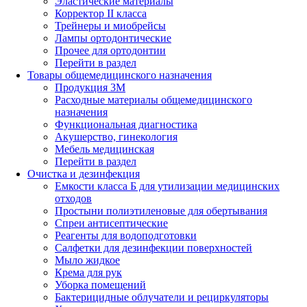
Эластические материалы
Корректор II класса
Трейнеры и миобрейсы
Лампы ортодонтические
Прочее для ортодонтии
Перейти в раздел
Товары общемедицинского назначения
Продукция 3М
Расходные материалы общемедицинского
назначения
Функциональная диагностика
Акушерство, гинекология
Мебель медицинская
Перейти в раздел
Очистка и дезинфекция
Емкости класса Б для утилизации медицинских
отходов
Простыни полиэтиленовые для обертывания
Спреи антисептические
Реагенты для водоподготовки
Салфетки для дезинфекции поверхностей
Мыло жидкое
Крема для рук
Уборка помещений
Бактерицидные облучатели и рециркуляторы