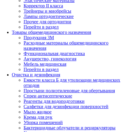
Эластические материалы
Корректор II класса
Трейнеры и миобрейсы
Лампы ортодонтические
Прочее для ортодонтии
Перейти в раздел
Товары общемедицинского назначения
Продукция 3М
Расходные материалы общемедицинского
назначения
Функциональная диагностика
Акушерство, гинекология
Мебель медицинская
Перейти в раздел
Очистка и дезинфекция
Емкости класса Б для утилизации медицинских
отходов
Простыни полиэтиленовые для обертывания
Спреи антисептические
Реагенты для водоподготовки
Салфетки для дезинфекции поверхностей
Мыло жидкое
Крема для рук
Уборка помещений
Бактерицидные облучатели и рециркуляторы