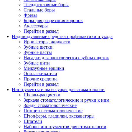
Твердосплавные боры
Стальные боры
Фрезы
Боры для разрезания коронок
Аксессуары
Перейти в раздел
Индивидуальные средства профилактики и ухода
Ирригаторы, жидкости
Зубные щетки
Зубные пасты
Насадки для электрических зубных щеток
Зубные нити
Межзубные ершики
Ополаскиватели
Прочие средства
Перейти в раздел
Инструменты и аксессуары для стоматологии
Шкалы-расцветки
Зеркала стоматологические и ручки к ним
Зонды стоматологические
Пинцеты стоматологические
Штопферы, гладилки, экскаваторы
Шпатели
Наборы инструментов для стоматологии
Роторасширители