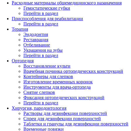
Расходные материалы общемедицинского назаначения
Гемостатические губки
Перейти в раздел
Приспособления для реабилитации
Перейти в раздел
Терапия
Эндодонтия
Реставрация
Отбеливание
Украшения на зубы
Перейти в раздел
Ортопедия
Восстановление культи
Врачебная починка ортопедических конструкций
Контейнеры для слепков
Изготовление временных коронок
Инструменты для врача-ортопеда
Снятие слепков
Фиксация ортопедических конструкций
Перейти в раздел
Хирургия, пародонтология
Растворы для дезинфекции поверхностей
Спреи для дезинфекции поверхностей
Таблетки и гранулы для дезинфекции поверхностей
Временные повязки