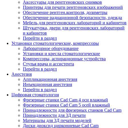
Аксессуары для рентгеновских снимков
Принтеры для печати рентгеновских изображений
Обеспечение рентген.контроля, дозиметры
Обеспечение радиационной безопасности, одежда
Мебель для рентгеновских лабораторий и кабинетов
Штукатурка, двери для рентгеновских лабораторий
и кабинетов
Перейти в раздел
Установки стоматологические, компрессоры
Лабораторное оборудование
Установки и кресла стоматологические
Компрессоры, аспирационные устройства
Стулья врача и ассистента
Перейти в раздел
Анестезия
Аппликационная анестезия
Инъекционная анестезия
Перейти в раздел
Цифровая стоматология
Фрезерные станки Cad Cam 4 оси влажный
Фрезерные станки Cad Cam 5 осей влажный
Принадлежности для фрезерных станков Cad Cam
Принадлежности для 3Д печати
Материалы для 3Д печати моделей
Диски диоксид циркониевые Cad Cam