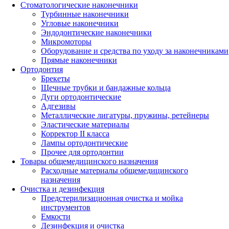
Стоматологические наконечники
Турбинные наконечники
Угловые наконечники
Эндодонтические наконечники
Микромоторы
Оборудование и средства по уходу за наконечниками
Прямые наконечники
Ортодонтия
Брекеты
Щечные трубки и бандажные кольца
Дуги ортодонтические
Адгезивы
Металлические лигатуры, пружины, ретейнеры
Эластические материалы
Корректор II класса
Лампы ортодонтические
Прочее для ортодонтии
Товары общемедицинского назначения
Расходные материалы общемедицинского
назначения
Очистка и дезинфекция
Предстерилизационная очистка и мойка
инструментов
Емкости
Дезинфекция и очистка