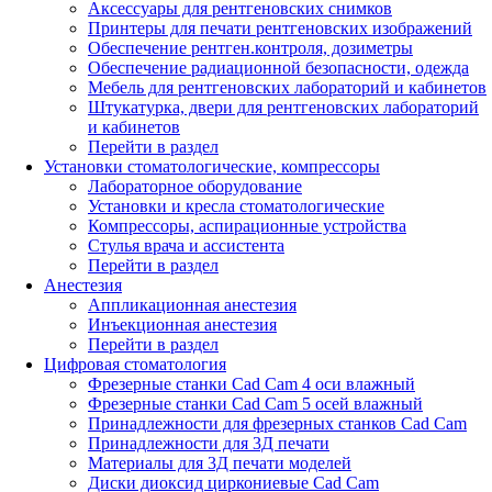
Аксессуары для рентгеновских снимков
Принтеры для печати рентгеновских изображений
Обеспечение рентген.контроля, дозиметры
Обеспечение радиационной безопасности, одежда
Мебель для рентгеновских лабораторий и кабинетов
Штукатурка, двери для рентгеновских лабораторий
и кабинетов
Перейти в раздел
Установки стоматологические, компрессоры
Лабораторное оборудование
Установки и кресла стоматологические
Компрессоры, аспирационные устройства
Стулья врача и ассистента
Перейти в раздел
Анестезия
Аппликационная анестезия
Инъекционная анестезия
Перейти в раздел
Цифровая стоматология
Фрезерные станки Cad Cam 4 оси влажный
Фрезерные станки Cad Cam 5 осей влажный
Принадлежности для фрезерных станков Cad Cam
Принадлежности для 3Д печати
Материалы для 3Д печати моделей
Диски диоксид циркониевые Cad Cam