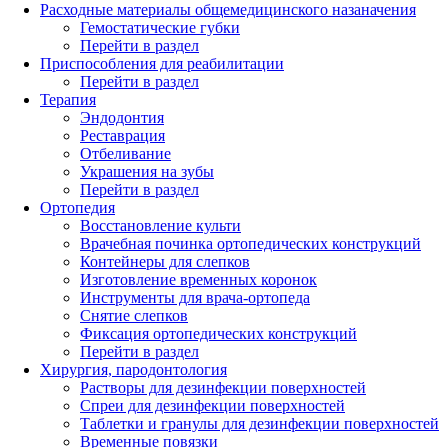
Расходные материалы общемедицинского назаначения
Гемостатические губки
Перейти в раздел
Приспособления для реабилитации
Перейти в раздел
Терапия
Эндодонтия
Реставрация
Отбеливание
Украшения на зубы
Перейти в раздел
Ортопедия
Восстановление культи
Врачебная починка ортопедических конструкций
Контейнеры для слепков
Изготовление временных коронок
Инструменты для врача-ортопеда
Снятие слепков
Фиксация ортопедических конструкций
Перейти в раздел
Хирургия, пародонтология
Растворы для дезинфекции поверхностей
Спреи для дезинфекции поверхностей
Таблетки и гранулы для дезинфекции поверхностей
Временные повязки