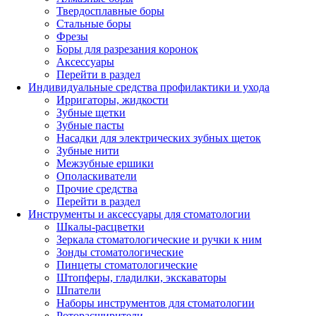
Твердосплавные боры
Стальные боры
Фрезы
Боры для разрезания коронок
Аксессуары
Перейти в раздел
Индивидуальные средства профилактики и ухода
Ирригаторы, жидкости
Зубные щетки
Зубные пасты
Насадки для электрических зубных щеток
Зубные нити
Межзубные ершики
Ополаскиватели
Прочие средства
Перейти в раздел
Инструменты и аксессуары для стоматологии
Шкалы-расцветки
Зеркала стоматологические и ручки к ним
Зонды стоматологические
Пинцеты стоматологические
Штопферы, гладилки, экскаваторы
Шпатели
Наборы инструментов для стоматологии
Роторасширители