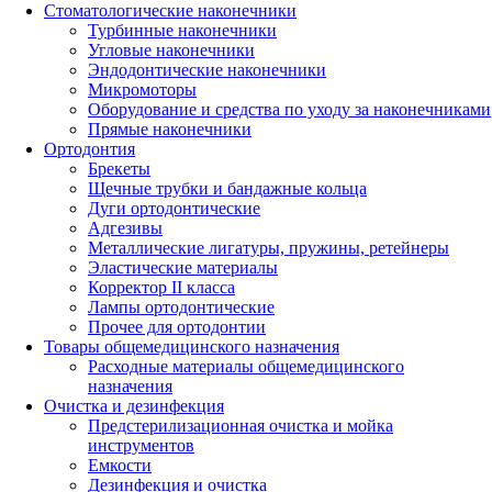
Стоматологические наконечники
Турбинные наконечники
Угловые наконечники
Эндодонтические наконечники
Микромоторы
Оборудование и средства по уходу за наконечниками
Прямые наконечники
Ортодонтия
Брекеты
Щечные трубки и бандажные кольца
Дуги ортодонтические
Адгезивы
Металлические лигатуры, пружины, ретейнеры
Эластические материалы
Корректор II класса
Лампы ортодонтические
Прочее для ортодонтии
Товары общемедицинского назначения
Расходные материалы общемедицинского
назначения
Очистка и дезинфекция
Предстерилизационная очистка и мойка
инструментов
Емкости
Дезинфекция и очистка