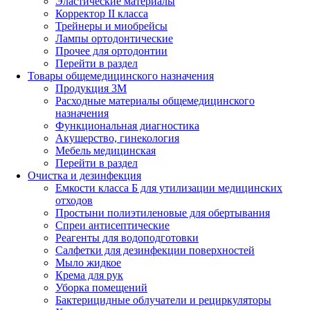
Эластические материалы
Корректор II класса
Трейнеры и миобрейсы
Лампы ортодонтические
Прочее для ортодонтии
Перейти в раздел
Товары общемедицинского назначения
Продукция 3М
Расходные материалы общемедицинского
назначения
Функциональная диагностика
Акушерство, гинекология
Мебель медицинская
Перейти в раздел
Очистка и дезинфекция
Емкости класса Б для утилизации медицинских
отходов
Простыни полиэтиленовые для обертывания
Спреи антисептические
Реагенты для водоподготовки
Салфетки для дезинфекции поверхностей
Мыло жидкое
Крема для рук
Уборка помещений
Бактерицидные облучатели и рециркуляторы