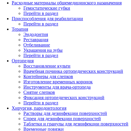
Расходные материалы общемедицинского назаначения
Гемостатические губки
Перейти в раздел
Приспособления для реабилитации
Перейти в раздел
Терапия
Эндодонтия
Реставрация
Отбеливание
Украшения на зубы
Перейти в раздел
Ортопедия
Восстановление культи
Врачебная починка ортопедических конструкций
Контейнеры для слепков
Изготовление временных коронок
Инструменты для врача-ортопеда
Снятие слепков
Фиксация ортопедических конструкций
Перейти в раздел
Хирургия, пародонтология
Растворы для дезинфекции поверхностей
Спреи для дезинфекции поверхностей
Таблетки и гранулы для дезинфекции поверхностей
Временные повязки