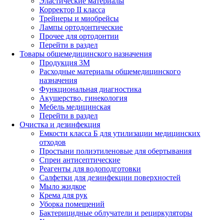
Эластические материалы
Корректор II класса
Трейнеры и миобрейсы
Лампы ортодонтические
Прочее для ортодонтии
Перейти в раздел
Товары общемедицинского назначения
Продукция 3М
Расходные материалы общемедицинского
назначения
Функциональная диагностика
Акушерство, гинекология
Мебель медицинская
Перейти в раздел
Очистка и дезинфекция
Емкости класса Б для утилизации медицинских
отходов
Простыни полиэтиленовые для обертывания
Спреи антисептические
Реагенты для водоподготовки
Салфетки для дезинфекции поверхностей
Мыло жидкое
Крема для рук
Уборка помещений
Бактерицидные облучатели и рециркуляторы