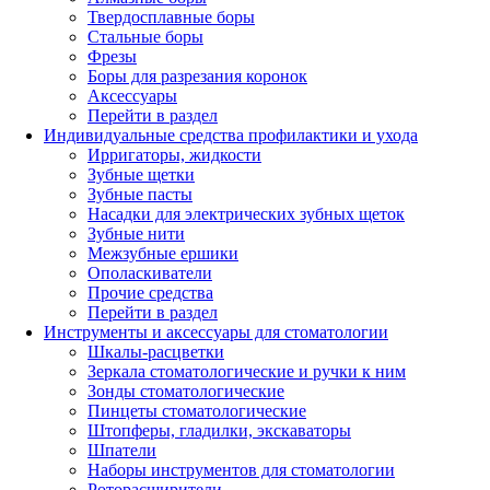
Твердосплавные боры
Стальные боры
Фрезы
Боры для разрезания коронок
Аксессуары
Перейти в раздел
Индивидуальные средства профилактики и ухода
Ирригаторы, жидкости
Зубные щетки
Зубные пасты
Насадки для электрических зубных щеток
Зубные нити
Межзубные ершики
Ополаскиватели
Прочие средства
Перейти в раздел
Инструменты и аксессуары для стоматологии
Шкалы-расцветки
Зеркала стоматологические и ручки к ним
Зонды стоматологические
Пинцеты стоматологические
Штопферы, гладилки, экскаваторы
Шпатели
Наборы инструментов для стоматологии
Роторасширители