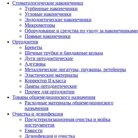
Стоматологические наконечники
Турбинные наконечники
Угловые наконечники
Эндодонтические наконечники
Микромоторы
Оборудование и средства по уходу за наконечниками
Прямые наконечники
Ортодонтия
Брекеты
Щечные трубки и бандажные кольца
Дуги ортодонтические
Адгезивы
Металлические лигатуры, пружины, ретейнеры
Эластические материалы
Корректор II класса
Лампы ортодонтические
Прочее для ортодонтии
Товары общемедицинского назначения
Расходные материалы общемедицинского
назначения
Очистка и дезинфекция
Предстерилизационная очистка и мойка
инструментов
Емкости
Дезинфекция и очистка