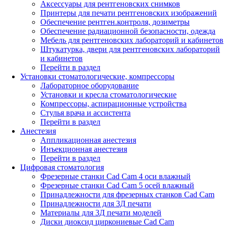
Аксессуары для рентгеновских снимков
Принтеры для печати рентгеновских изображений
Обеспечение рентген.контроля, дозиметры
Обеспечение радиационной безопасности, одежда
Мебель для рентгеновских лабораторий и кабинетов
Штукатурка, двери для рентгеновских лабораторий
и кабинетов
Перейти в раздел
Установки стоматологические, компрессоры
Лабораторное оборудование
Установки и кресла стоматологические
Компрессоры, аспирационные устройства
Стулья врача и ассистента
Перейти в раздел
Анестезия
Аппликационная анестезия
Инъекционная анестезия
Перейти в раздел
Цифровая стоматология
Фрезерные станки Cad Cam 4 оси влажный
Фрезерные станки Cad Cam 5 осей влажный
Принадлежности для фрезерных станков Cad Cam
Принадлежности для 3Д печати
Материалы для 3Д печати моделей
Диски диоксид циркониевые Cad Cam