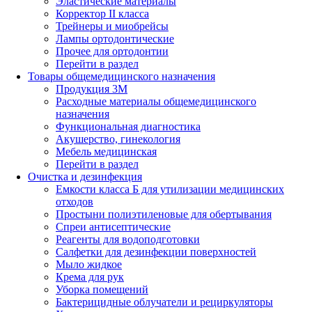
Эластические материалы
Корректор II класса
Трейнеры и миобрейсы
Лампы ортодонтические
Прочее для ортодонтии
Перейти в раздел
Товары общемедицинского назначения
Продукция 3М
Расходные материалы общемедицинского
назначения
Функциональная диагностика
Акушерство, гинекология
Мебель медицинская
Перейти в раздел
Очистка и дезинфекция
Емкости класса Б для утилизации медицинских
отходов
Простыни полиэтиленовые для обертывания
Спреи антисептические
Реагенты для водоподготовки
Салфетки для дезинфекции поверхностей
Мыло жидкое
Крема для рук
Уборка помещений
Бактерицидные облучатели и рециркуляторы