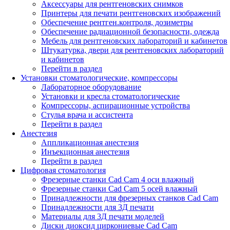
Аксессуары для рентгеновских снимков
Принтеры для печати рентгеновских изображений
Обеспечение рентген.контроля, дозиметры
Обеспечение радиационной безопасности, одежда
Мебель для рентгеновских лабораторий и кабинетов
Штукатурка, двери для рентгеновских лабораторий
и кабинетов
Перейти в раздел
Установки стоматологические, компрессоры
Лабораторное оборудование
Установки и кресла стоматологические
Компрессоры, аспирационные устройства
Стулья врача и ассистента
Перейти в раздел
Анестезия
Аппликационная анестезия
Инъекционная анестезия
Перейти в раздел
Цифровая стоматология
Фрезерные станки Cad Cam 4 оси влажный
Фрезерные станки Cad Cam 5 осей влажный
Принадлежности для фрезерных станков Cad Cam
Принадлежности для 3Д печати
Материалы для 3Д печати моделей
Диски диоксид циркониевые Cad Cam