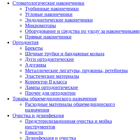
Стоматологические наконечники
Турбинные наконечники
Угловые наконечники
Эндодонтические наконечники
Микромоторы
Оборудование и средства по уходу за наконечниками
Прямые наконечники
Ортодонтия
Брекеты
Щечные трубки и бандажные кольца
Дуги ортодонтические
Адгезивы
Металлические лигатуры, пружины, ретейнеры
Эластические материалы
Корректор II класса
Лампы ортодонтические
Прочее для ортодонтии
Товары общемедицинского назначения
Расходные материалы общемедицинского
назначения
Очистка и дезинфекция
Предстерилизационная очистка и мойка
инструментов
Емкости
Дезинфекция и очистка