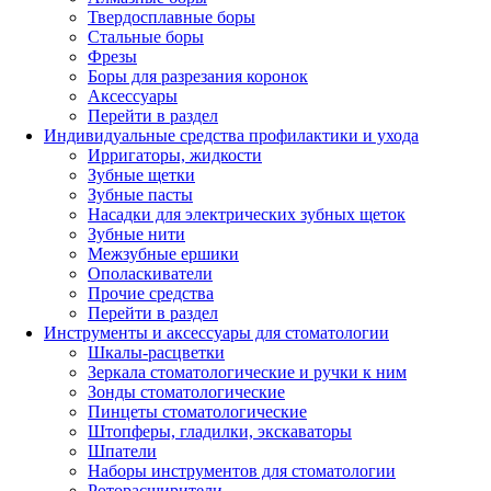
Твердосплавные боры
Стальные боры
Фрезы
Боры для разрезания коронок
Аксессуары
Перейти в раздел
Индивидуальные средства профилактики и ухода
Ирригаторы, жидкости
Зубные щетки
Зубные пасты
Насадки для электрических зубных щеток
Зубные нити
Межзубные ершики
Ополаскиватели
Прочие средства
Перейти в раздел
Инструменты и аксессуары для стоматологии
Шкалы-расцветки
Зеркала стоматологические и ручки к ним
Зонды стоматологические
Пинцеты стоматологические
Штопферы, гладилки, экскаваторы
Шпатели
Наборы инструментов для стоматологии
Роторасширители