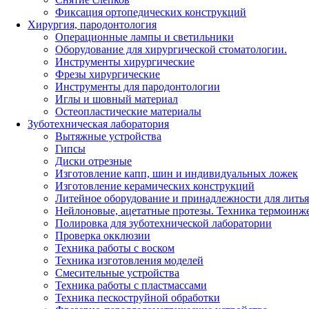
Фиксация ортопедических конструкций
Хирургия, пародонтология
Операционные лампы и светильники
Оборудование для хирургической стоматологии.
Инструменты хирургические
Фрезы хирургические
Инструменты для пародонтологии
Иглы и шовный материал
Остеопластические материалы
Зуботехническая лаборатория
Вытяжные устройства
Гипсы
Диски отрезные
Изготовление капп, шин и индивидуальных ложек
Изготовление керамических конструкций
Литейное оборудование и принадлежности для литья
Нейлоновые, ацетатные протезы. Техника термоинж
Полировка для зуботехнической лаборатории
Проверка окклюзии
Техника работы с воском
Техника изготовления моделей
Смесительные устройства
Техника работы с пластмассами
Техника пескоструйной обработки