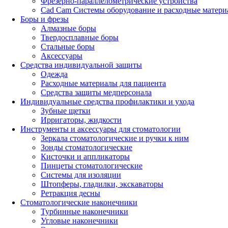
Фрезерно-параллелометрические устройства
Cad Cam Системы оборудование и расходные матери
Боры и фрезы
Алмазные боры
Твердосплавные боры
Стальные боры
Аксессуары
Средства индивидуальной защиты
Одежда
Расходные материалы для пациента
Средства защиты медперсонала
Индивидуальные средства профилактики и ухода
Зубные щетки
Ирригаторы, жидкости
Инструменты и аксессуары для стоматологии
Зеркала стоматологические и ручки к ним
Зонды стоматологические
Кисточки и аппликаторы
Пинцеты стоматологические
Системы для изоляции
Штопферы, гладилки, экскаваторы
Ретракция десны
Стоматологические наконечники
Турбинные наконечники
Угловые наконечники