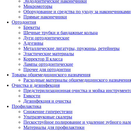
Эндодонтические наконечники
Микромоторы
Оборудование и средства по уходу за наконечниками
Прямые наконечники
Ортодонтия
Брекеты
Щечные трубки и бандажные кольца
Дуги ортодонтические
Адгезивы
Металлические лигатуры, пружины, ретейнеры
Эластические материалы
Корректор II класса
Лампы ортодонтические
Прочее для ортодонтии
Товары общемедицинского назначения
Расходные материалы общемедицинского назначени
Очистка и дезинфекция
Предстерилизационная очистка и мойка инструмент
Емкости
Дезинфекция и очистка
Профилактика
Снижение гиперестезии
Ультразвуковые скалеры
Пескоструйное полирование и удаление зубного нал
Материалы для профилактики