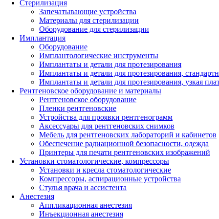
Стерилизация
Запечатывающие устройства
Материалы для стерилизации
Оборудование для стерилизации
Имплантация
Оборудование
Имплантологические инструменты
Имплантаты и детали для протезирования
Имплантаты и детали для протезирования, стандарт
Имплантаты и детали для протезирования, узкая пла
Рентгеновское оборудование и материалы
Рентгеновское оборудование
Пленки рентгеновские
Устройства для проявки рентгенограмм
Аксессуары для рентгеновских снимков
Мебель для рентгеновских лабораторий и кабинетов
Обеспечение радиационной безопасности, одежда
Принтеры для печати рентгеновских изображений
Установки стоматологические, компрессоры
Установки и кресла стоматологические
Компрессоры, аспирационные устройства
Стулья врача и ассистента
Анестезия
Аппликационная анестезия
Инъекционная анестезия