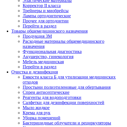
Эластические материалы
Корректор II класса
Трейнеры и миобрейсы
Лампы ортодонтические
Прочее для ортодонтии
Перейти в раздел
Товары общемедицинского назначения
Продукция 3М
Расходные материалы общемедицинского
назначения
Функциональная диагностика
Акушерство, гинекология
Мебель медицинская
Перейти в раздел
Очистка и дезинфекция
Емкости класса Б для утилизации медицинских
отходов
Простыни полиэтиленовые для обертывания
Спреи антисептические
Реагенты для водоподготовки
Салфетки для дезинфекции поверхностей
Мыло жидкое
Крема для рук
Уборка помещений
Бактерицидные облучатели и рециркуляторы