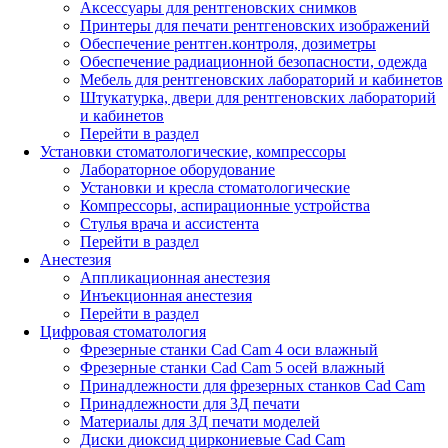
Аксессуары для рентгеновских снимков
Принтеры для печати рентгеновских изображений
Обеспечение рентген.контроля, дозиметры
Обеспечение радиационной безопасности, одежда
Мебель для рентгеновских лабораторий и кабинетов
Штукатурка, двери для рентгеновских лабораторий
и кабинетов
Перейти в раздел
Установки стоматологические, компрессоры
Лабораторное оборудование
Установки и кресла стоматологические
Компрессоры, аспирационные устройства
Стулья врача и ассистента
Перейти в раздел
Анестезия
Аппликационная анестезия
Инъекционная анестезия
Перейти в раздел
Цифровая стоматология
Фрезерные станки Cad Cam 4 оси влажный
Фрезерные станки Cad Cam 5 осей влажный
Принадлежности для фрезерных станков Cad Cam
Принадлежности для 3Д печати
Материалы для 3Д печати моделей
Диски диоксид циркониевые Cad Cam