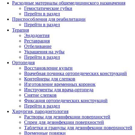
Расходные материалы общемедицинского назаначения
Гемостатические губки
Перейти в раздел
Приспособления для реабилитации
Перейти в раздел
Терапия
Эндодонтия
Реставрация
Отбеливание
Украшения на зубы
Перейти в раздел
Ортопедия
Восстановление культи
Врачебная починка ортопедических конструкций
Контейнеры для слепков
Изготовление временных коронок
Инструменты для врача-ортопеда
Снятие слепков
Фиксация ортопедических конструкций
Перейти в раздел
Хирургия, пародонтология
Растворы для дезинфекции поверхностей
Спреи для дезинфекции поверхностей
Таблетки и гранулы для дезинфекции поверхностей
Временные повязки