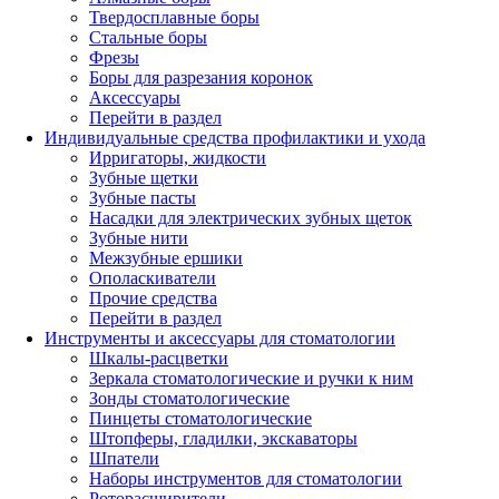
Твердосплавные боры
Стальные боры
Фрезы
Боры для разрезания коронок
Аксессуары
Перейти в раздел
Индивидуальные средства профилактики и ухода
Ирригаторы, жидкости
Зубные щетки
Зубные пасты
Насадки для электрических зубных щеток
Зубные нити
Межзубные ершики
Ополаскиватели
Прочие средства
Перейти в раздел
Инструменты и аксессуары для стоматологии
Шкалы-расцветки
Зеркала стоматологические и ручки к ним
Зонды стоматологические
Пинцеты стоматологические
Штопферы, гладилки, экскаваторы
Шпатели
Наборы инструментов для стоматологии
Роторасширители