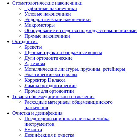
Стоматологические наконечники
Турбинные наконечники
Угловые наконечники
Эндодонтические наконечники
Микромоторы
Оборудование и средства по уходу за наконечниками
Прямые наконечники
Ортодонтия
Брекеты
Щечные трубки и бандажные кольца
Дуги ортодонтические
Адгезивы
Металлические лигатуры, пружины, ретейнеры
Эластические материалы
Корректор II класса
Лампы ортодонтические
Прочее для ортодонтии
Товары общемедицинского назначения
Расходные материалы общемедицинского
назначения
Очистка и дезинфекция
Предстерилизационная очистка и мойка
инструментов
Емкости
Дезинфекция и очистка