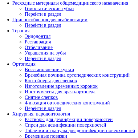
Расходные материалы общемедицинского назаначения
Гемостатические губки
Перейти в раздел
Приспособления для реабилитации
Перейти в раздел
Терапия
Эндодонтия
Реставрация
Отбеливание
Украшения на зубы
Перейти в раздел
Ортопедия
Восстановление культи
Врачебная починка ортопедических конструкций
Контейнеры для слепков
Изготовление временных коронок
Инструменты для врача-ортопеда
Снятие слепков
Фиксация ортопедических конструкций
Перейти в раздел
Хирургия, пародонтология
Растворы для дезинфекции поверхностей
Спреи для дезинфекции поверхностей
Таблетки и гранулы для дезинфекции поверхностей
Временные повязки