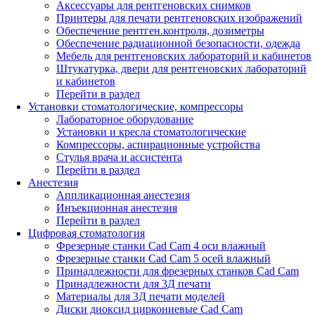
Аксессуары для рентгеновских снимков
Принтеры для печати рентгеновских изображений
Обеспечение рентген.контроля, дозиметры
Обеспечение радиационной безопасности, одежда
Мебель для рентгеновских лабораторий и кабинетов
Штукатурка, двери для рентгеновских лабораторий
и кабинетов
Перейти в раздел
Установки стоматологические, компрессоры
Лабораторное оборудование
Установки и кресла стоматологические
Компрессоры, аспирационные устройства
Стулья врача и ассистента
Перейти в раздел
Анестезия
Аппликационная анестезия
Инъекционная анестезия
Перейти в раздел
Цифровая стоматология
Фрезерные станки Cad Cam 4 оси влажный
Фрезерные станки Cad Cam 5 осей влажный
Принадлежности для фрезерных станков Cad Cam
Принадлежности для 3Д печати
Материалы для 3Д печати моделей
Диски диоксид циркониевые Cad Cam