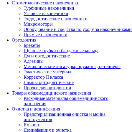
Стоматологические наконечники
Турбинные наконечники
Угловые наконечники
Эндодонтические наконечники
Микромоторы
Оборудование и средства по уходу за наконечниками
Прямые наконечники
Ортодонтия
Брекеты
Щечные трубки и бандажные кольца
Дуги ортодонтические
Адгезивы
Металлические лигатуры, пружины, ретейнеры
Эластические материалы
Корректор II класса
Лампы ортодонтические
Прочее для ортодонтии
Товары общемедицинского назначения
Расходные материалы общемедицинского
назначения
Очистка и дезинфекция
Предстерилизационная очистка и мойка
инструментов
Емкости
Дезинфекция и очистка