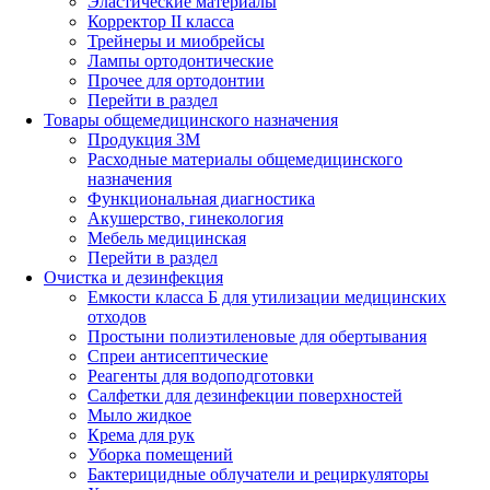
Эластические материалы
Корректор II класса
Трейнеры и миобрейсы
Лампы ортодонтические
Прочее для ортодонтии
Перейти в раздел
Товары общемедицинского назначения
Продукция 3М
Расходные материалы общемедицинского
назначения
Функциональная диагностика
Акушерство, гинекология
Мебель медицинская
Перейти в раздел
Очистка и дезинфекция
Емкости класса Б для утилизации медицинских
отходов
Простыни полиэтиленовые для обертывания
Спреи антисептические
Реагенты для водоподготовки
Салфетки для дезинфекции поверхностей
Мыло жидкое
Крема для рук
Уборка помещений
Бактерицидные облучатели и рециркуляторы