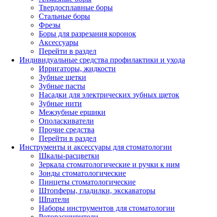
Твердосплавные боры
Стальные боры
Фрезы
Боры для разрезания коронок
Аксессуары
Перейти в раздел
Индивидуальные средства профилактики и ухода
Ирригаторы, жидкости
Зубные щетки
Зубные пасты
Насадки для электрических зубных щеток
Зубные нити
Межзубные ершики
Ополаскиватели
Прочие средства
Перейти в раздел
Инструменты и аксессуары для стоматологии
Шкалы-расцветки
Зеркала стоматологические и ручки к ним
Зонды стоматологические
Пинцеты стоматологические
Штопферы, гладилки, экскаваторы
Шпатели
Наборы инструментов для стоматологии
Роторасширители