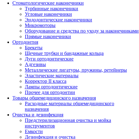
Стоматологические наконечники
Турбинные наконечники
Угловые наконечники
Эндодонтические наконечники
Микромоторы
Оборудование и средства по уходу за наконечниками
Прямые наконечники
Ортодонтия
Брекеты
Щечные трубки и бандажные кольца
Дуги ортодонтические
Адгезивы
Металлические лигатуры, пружины, ретейнеры
Эластические материалы
Корректор II класса
Лампы ортодонтические
Прочее для ортодонтии
Товары общемедицинского назначения
Расходные материалы общемедицинского
назначения
Очистка и дезинфекция
Предстерилизационная очистка и мойка
инструментов
Емкости
Дезинфекция и очистка