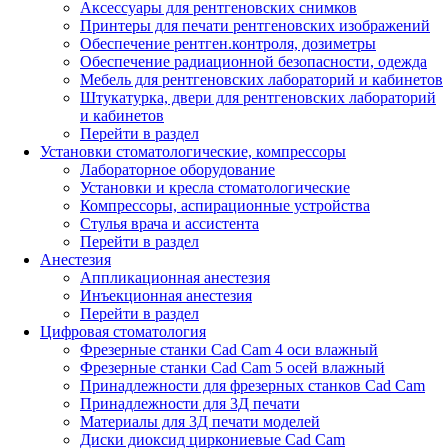
Аксессуары для рентгеновских снимков
Принтеры для печати рентгеновских изображений
Обеспечение рентген.контроля, дозиметры
Обеспечение радиационной безопасности, одежда
Мебель для рентгеновских лабораторий и кабинетов
Штукатурка, двери для рентгеновских лабораторий
и кабинетов
Перейти в раздел
Установки стоматологические, компрессоры
Лабораторное оборудование
Установки и кресла стоматологические
Компрессоры, аспирационные устройства
Стулья врача и ассистента
Перейти в раздел
Анестезия
Аппликационная анестезия
Инъекционная анестезия
Перейти в раздел
Цифровая стоматология
Фрезерные станки Cad Cam 4 оси влажный
Фрезерные станки Cad Cam 5 осей влажный
Принадлежности для фрезерных станков Cad Cam
Принадлежности для 3Д печати
Материалы для 3Д печати моделей
Диски диоксид циркониевые Cad Cam