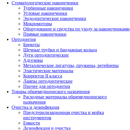
Стоматологические наконечники
Турбинные наконечники
Угловые наконечники
Эндодонтические наконечники
Микромоторы
Оборудование и средства по уходу за наконечниками
Прямые наконечники
Ортодонтия
Брекеты
Щечные трубки и бандажные кольца
Дуги ортодонтические
Адгезивы
Металлические лигатуры, пружины, ретейнеры
Эластические материалы
Корректор II класса
Лампы ортодонтические
Прочее для ортодонтии
Товары общемедицинского назначения
Расходные материалы общемедицинского
назначения
Очистка и дезинфекция
Предстерилизационная очистка и мойка
инструментов
Емкости
Дезинфекция и очистка