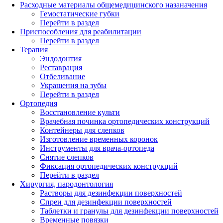
Расходные материалы общемедицинского назаначения
Гемостатические губки
Перейти в раздел
Приспособления для реабилитации
Перейти в раздел
Терапия
Эндодонтия
Реставрация
Отбеливание
Украшения на зубы
Перейти в раздел
Ортопедия
Восстановление культи
Врачебная починка ортопедических конструкций
Контейнеры для слепков
Изготовление временных коронок
Инструменты для врача-ортопеда
Снятие слепков
Фиксация ортопедических конструкций
Перейти в раздел
Хирургия, пародонтология
Растворы для дезинфекции поверхностей
Спреи для дезинфекции поверхностей
Таблетки и гранулы для дезинфекции поверхностей
Временные повязки