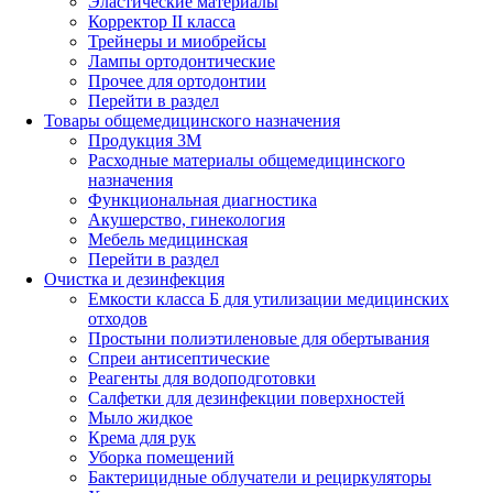
Эластические материалы
Корректор II класса
Трейнеры и миобрейсы
Лампы ортодонтические
Прочее для ортодонтии
Перейти в раздел
Товары общемедицинского назначения
Продукция 3М
Расходные материалы общемедицинского
назначения
Функциональная диагностика
Акушерство, гинекология
Мебель медицинская
Перейти в раздел
Очистка и дезинфекция
Емкости класса Б для утилизации медицинских
отходов
Простыни полиэтиленовые для обертывания
Спреи антисептические
Реагенты для водоподготовки
Салфетки для дезинфекции поверхностей
Мыло жидкое
Крема для рук
Уборка помещений
Бактерицидные облучатели и рециркуляторы