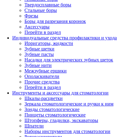
Твердосплавные боры
Стальные боры
Фрезы
Боры для разрезания коронок
Аксессуары
Перейти в раздел
Индивидуальные средства профилактики и ухода
Ирригаторы, жидкости
Зубные щетки
Зубные пасты
Насадки для электрических зубных щеток
Зубные нити
Межзубные ершики
Ополаскиватели
Прочие средства
Перейти в раздел
Инструменты и аксессуары для стоматологии
Шкалы-расцветки
Зеркала стоматологические и ручки к ним
Зонды стоматологические
Пинцеты стоматологические
Штопферы, гладилки, экскаваторы
Шпатели
Наборы инструментов для стоматологии
Роторасширители