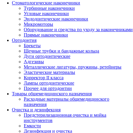
Стоматологические наконечники
Турбинные наконечники
Угловые наконечники
Эндодонтические наконечники
Микромоторы
Оборудование и средства по уходу за наконечниками
Прямые наконечники
Ортодонтия
Брекеты
Щечные трубки и бандажные кольца
Дуги ортодонтические
Адгезивы
Металлические лигатуры, пружины, ретейнеры
Эластические материалы
Корректор II класса
Лампы ортодонтические
Прочее для ортодонтии
Товары общемедицинского назначения
Расходные материалы общемедицинского
назначения
Очистка и дезинфекция
Предстерилизационная очистка и мойка
инструментов
Емкости
Дезинфекция и очистка