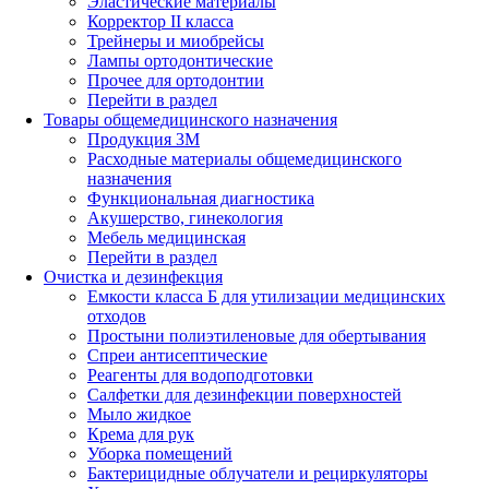
Эластические материалы
Корректор II класса
Трейнеры и миобрейсы
Лампы ортодонтические
Прочее для ортодонтии
Перейти в раздел
Товары общемедицинского назначения
Продукция 3М
Расходные материалы общемедицинского
назначения
Функциональная диагностика
Акушерство, гинекология
Мебель медицинская
Перейти в раздел
Очистка и дезинфекция
Емкости класса Б для утилизации медицинских
отходов
Простыни полиэтиленовые для обертывания
Спреи антисептические
Реагенты для водоподготовки
Салфетки для дезинфекции поверхностей
Мыло жидкое
Крема для рук
Уборка помещений
Бактерицидные облучатели и рециркуляторы