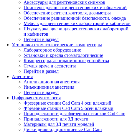
Аксессуары для рентгеновских снимков
Принтеры для печати рентгеновских изображений
Обеспечение рентген.контроля, дозиметры
Обеспечение радиационной безопасности, одежда
Мебель для рентгеновских лабораторий и кабинетов
Штукатурка, двери для рентгеновских лабораторий
и кабинетов
Перейти в раздел
Установки стоматологические, компрессоры
Лабораторное оборудование
Установки и кресла стоматологические
Компрессоры, аспирационные устройства
Стулья врача и ассистента
Перейти в раздел
Анестезия
Аппликационная анестезия
Инъекционная анестезия
Перейти в раздел
Цифровая стоматология
Фрезерные станки Cad Cam 4 оси влажный
Фрезерные станки Cad Cam 5 осей влажный
Принадлежности для фрезерных станков Cad Cam
Принадлежности для 3Д печати
Материалы для 3Д печати моделей
Диски диоксид циркониевые Cad Cam