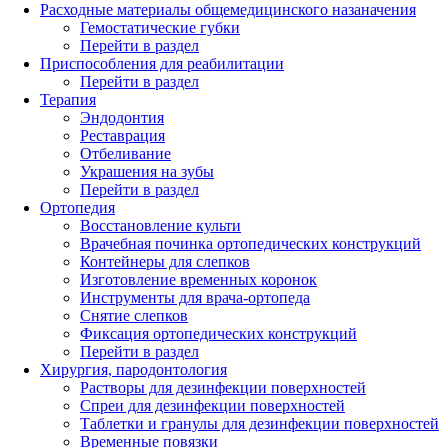
Расходные материалы общемедицинского назаначения
Гемостатические губки
Перейти в раздел
Приспособления для реабилитации
Перейти в раздел
Терапия
Эндодонтия
Реставрация
Отбеливание
Украшения на зубы
Перейти в раздел
Ортопедия
Восстановление культи
Врачебная починка ортопедических конструкций
Контейнеры для слепков
Изготовление временных коронок
Инструменты для врача-ортопеда
Снятие слепков
Фиксация ортопедических конструкций
Перейти в раздел
Хирургия, пародонтология
Растворы для дезинфекции поверхностей
Спреи для дезинфекции поверхностей
Таблетки и гранулы для дезинфекции поверхностей
Временные повязки