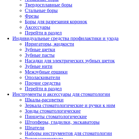
Твердосплавные боры
Стальные боры
Фрезы
Боры для разрезания коронок
Аксессуары
Перейти в раздел
Индивидуальные средства профилактики и ухода
Ирригаторы, жидкости
Зубные щетки
Зубные пасты
Насадки для электрических зубных щеток
Зубные нити
Межзубные ершики
Ополаскиватели
Прочие средства
Перейти в раздел
Инструменты и аксессуары для стоматологии
Шкалы-расцветки
Зеркала стоматологические и ручки к ним
Зонды стоматологические
Пинцеты стоматологические
Штопферы, гладилки, экскаваторы
Шпатели
Наборы инструментов для стоматологии
Роторасширители