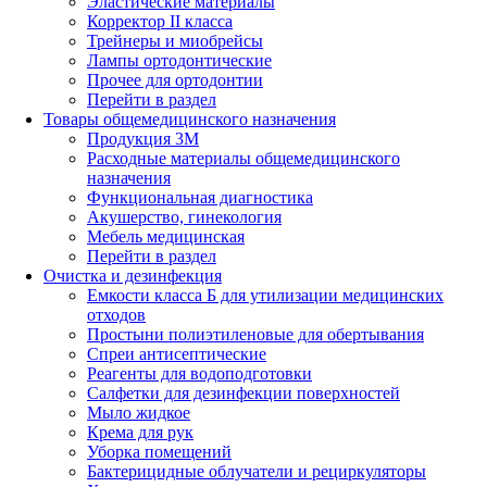
Эластические материалы
Корректор II класса
Трейнеры и миобрейсы
Лампы ортодонтические
Прочее для ортодонтии
Перейти в раздел
Товары общемедицинского назначения
Продукция 3М
Расходные материалы общемедицинского
назначения
Функциональная диагностика
Акушерство, гинекология
Мебель медицинская
Перейти в раздел
Очистка и дезинфекция
Емкости класса Б для утилизации медицинских
отходов
Простыни полиэтиленовые для обертывания
Спреи антисептические
Реагенты для водоподготовки
Салфетки для дезинфекции поверхностей
Мыло жидкое
Крема для рук
Уборка помещений
Бактерицидные облучатели и рециркуляторы