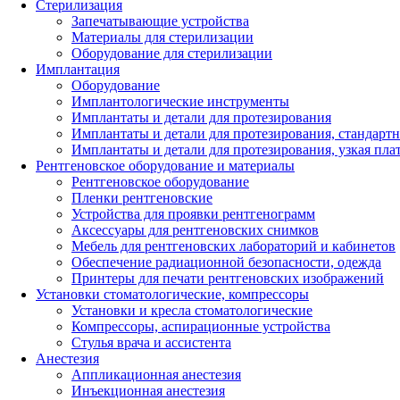
Стерилизация
Запечатывающие устройства
Материалы для стерилизации
Оборудование для стерилизации
Имплантация
Оборудование
Имплантологические инструменты
Имплантаты и детали для протезирования
Имплантаты и детали для протезирования, стандарт
Имплантаты и детали для протезирования, узкая пла
Рентгеновское оборудование и материалы
Рентгеновское оборудование
Пленки рентгеновские
Устройства для проявки рентгенограмм
Аксессуары для рентгеновских снимков
Мебель для рентгеновских лабораторий и кабинетов
Обеспечение радиационной безопасности, одежда
Принтеры для печати рентгеновских изображений
Установки стоматологические, компрессоры
Установки и кресла стоматологические
Компрессоры, аспирационные устройства
Стулья врача и ассистента
Анестезия
Аппликационная анестезия
Инъекционная анестезия