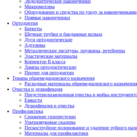
Эндодонтические наконечники
Микромоторы
Оборудование и средства по уходу за наконечниками
Прямые наконечники
Ортодонтия
Брекеты
Щечные трубки и бандажные кольца
Дуги ортодонтические
Адгезивы
Металлические лигатуры, пружины, ретейнеры
Эластические материалы
Корректор II класса
Лампы ортодонтические
Прочее для ортодонтии
Товары общемедицинского назначения
Расходные материалы общемедицинского назначени
Очистка и дезинфекция
Предстерилизационная очистка и мойка инструмент
Емкости
Дезинфекция и очистка
Профилактика
Снижение гиперестезии
Ультразвуковые скалеры
Пескоструйное полирование и удаление зубного нал
Материалы для профилактики