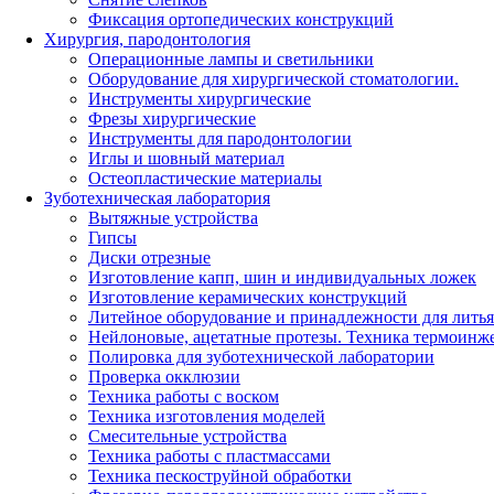
Фиксация ортопедических конструкций
Хирургия, пародонтология
Операционные лампы и светильники
Оборудование для хирургической стоматологии.
Инструменты хирургические
Фрезы хирургические
Инструменты для пародонтологии
Иглы и шовный материал
Остеопластические материалы
Зуботехническая лаборатория
Вытяжные устройства
Гипсы
Диски отрезные
Изготовление капп, шин и индивидуальных ложек
Изготовление керамических конструкций
Литейное оборудование и принадлежности для литья
Нейлоновые, ацетатные протезы. Техника термоинж
Полировка для зуботехнической лаборатории
Проверка окклюзии
Техника работы с воском
Техника изготовления моделей
Смесительные устройства
Техника работы с пластмассами
Техника пескоструйной обработки