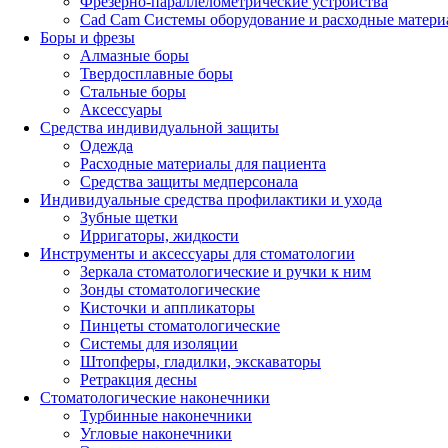
Фрезерно-параллелометрические устройства
Cad Cam Системы оборудование и расходные матери
Боры и фрезы
Алмазные боры
Твердосплавные боры
Стальные боры
Аксессуары
Средства индивидуальной защиты
Одежда
Расходные материалы для пациента
Средства защиты медперсонала
Индивидуальные средства профилактики и ухода
Зубные щетки
Ирригаторы, жидкости
Инструменты и аксессуары для стоматологии
Зеркала стоматологические и ручки к ним
Зонды стоматологические
Кисточки и аппликаторы
Пинцеты стоматологические
Системы для изоляции
Штопферы, гладилки, экскаваторы
Ретракция десны
Стоматологические наконечники
Турбинные наконечники
Угловые наконечники