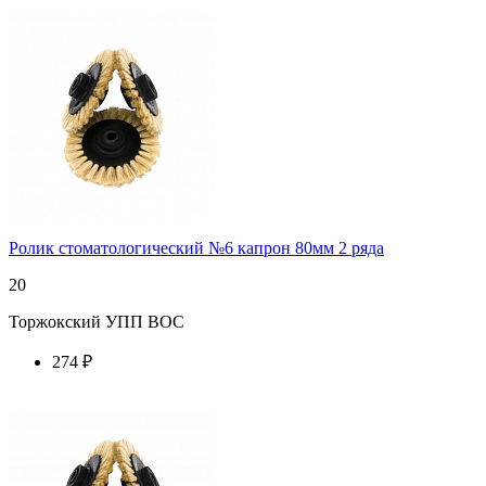
купить у торгового агента
Ролик стоматологический №6 капрон 80мм 2 ряда
20
Торжокский УПП ВОС
274 ₽
купить у торгового агента