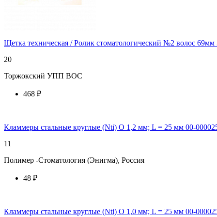
Щетка техническая / Ролик стоматологический №2 волос 69мм 
20
Торжокский УПП ВОС
468 ₽
купить у торгового агента
Кламмеры стальные круглые (Nti) O 1,2 мм; L = 25 мм 00-0000
11
Полимер -Стоматология (Энигма), Россия
48 ₽
купить у торгового агента
Кламмеры стальные круглые (Nti) O 1,0 мм; L = 25 мм 00-0000