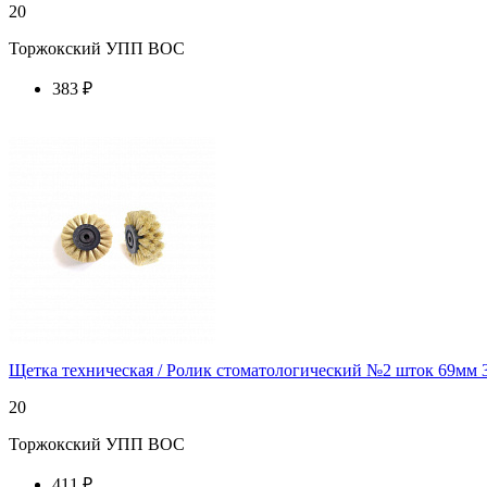
20
Торжокский УПП ВОС
383 ₽
купить у торгового агента
Щетка техническая / Ролик стоматологический №2 шток 69мм 3
20
Торжокский УПП ВОС
411 ₽